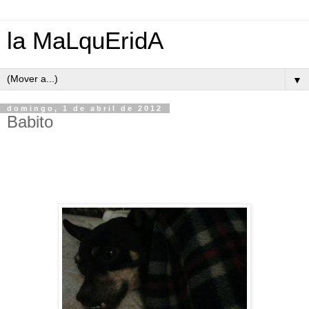
la MaLquEridA
▼
domingo, 1 de abril de 2012
Babito