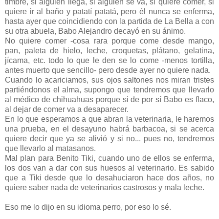
timbre, si alguien llega, si alguien se va, si quiere comer, si
quiere ir al baño y patatí patatá, pero él nunca se enferma,
hasta ayer que coincidiendo con la partida de La Bella a con
su otra abuela, Babo Alejandro decayó en su ánimo.
No quiere comer -cosa rara porque come desde mango,
pan, paleta de hielo, leche, croquetas, plátano, gelatina,
jícama, etc. todo lo que le den se lo come -menos tortilla,
antes muerto que sencillo- pero desde ayer no quiere nada.
Cuando lo acariciamos, sus ojos saltones nos miran tristes
partiéndonos el alma, supongo que tendremos que llevarlo
al médico de chihuahuas porque si de por sí Babo es flaco,
al dejar de comer va a desaparecer.
En lo que esperamos a que abran la veterinaria, le haremos
una prueba, en el desayuno habrá barbacoa, si se acerca
quiere decir que ya se alivió y si no... pues no, tendremos
que llevarlo al matasanos.
Mal plan para Benito Tiki, cuando uno de ellos se enferma,
los dos van a dar con sus huesos al veterinario. Es sabido
que a Tiki desde que lo desahuciaron hace dos años, no
quiere saber nada de veterinarios castrosos y mala leche.
Eso me lo dijo en su idioma perro, por eso lo sé.