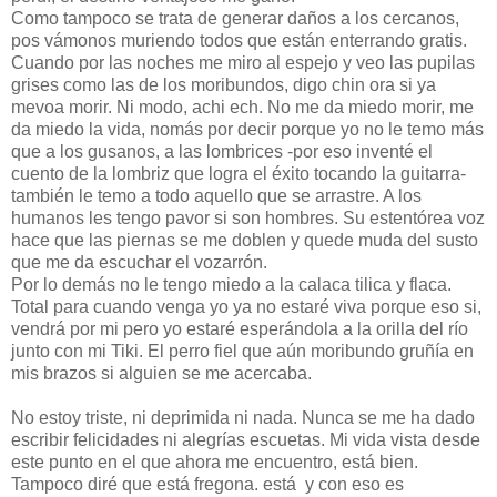
Como tampoco se trata de generar daños a los cercanos,
pos vámonos muriendo todos que están enterrando gratis.
Cuando por las noches me miro al espejo y veo las pupilas
grises como las de los moribundos, digo chin ora si ya
mevoa morir. Ni modo, achi ech. No me da miedo morir, me
da miedo la vida, nomás por decir porque yo no le temo más
que a los gusanos, a las lombrices -por eso inventé el
cuento de la lombriz que logra el éxito tocando la guitarra-
también le temo a todo aquello que se arrastre. A los
humanos les tengo pavor si son hombres. Su estentórea voz
hace que las piernas se me doblen y quede muda del susto
que me da escuchar el vozarrón.
Por lo demás no le tengo miedo a la calaca tilica y flaca.
Total para cuando venga yo ya no estaré viva porque eso si,
vendrá por mi pero yo estaré esperándola a la orilla del río
junto con mi Tiki. El perro fiel que aún moribundo gruñía en
mis brazos si alguien se me acercaba.
No estoy triste, ni deprimida ni nada. Nunca se me ha dado
escribir felicidades ni alegrías escuetas. Mi vida vista desde
este punto en el que ahora me encuentro, está bien.
Tampoco diré que está fregona. está y con eso es