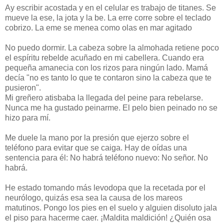
Ay escribir acostada y en el celular es trabajo de titanes. Se
mueve la ese, la jota y la be. La erre corre sobre el teclado
cobrizo. La eme se menea como olas en mar agitado
No puedo dormir. La cabeza sobre la almohada retiene poco
el espíritu rebelde acuñado en mi cabellera. Cuando era
pequeña amanecia con los rizos para ningún lado. Mamá
decía "no es tanto lo que te contaron sino la cabeza que te
pusieron".
Mi greñero atisbaba la llegada del peine para rebelarse.
Nunca me ha gustado peinarme. El pelo bien peinado no se
hizo para mí.
Me duele la mano por la presión que ejerzo sobre el
teléfono para evitar que se caiga. Hay de oídas una
sentencia para él: No habrá teléfono nuevo: No señor. No
habrá.
He estado tomando más levodopa que la recetada por el
neurólogo, quizás esa sea la causa de los mareos
matutinos. Pongo los pies en el suelo y alguien disoluto jala
el piso para hacerme caer. ¡Maldita maldición! ¿Quién osa