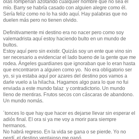
olas romperían azotando cualquier nombre que no sea el
mío. Barry se habría casado con alguien alegre como él.
Sería feliz como no lo ha sido aquí. Hay palabras que no
duelen más pero no tienen olvido.
Definitivamente mi destino era no nacer pero como soy
valemadrista aquí estoy haciendo bulto en un mundo de
bultos.
Estoy aquí pero sin existir. Quizás soy un ente que vino sin
ser necesario a evidenciar el lado bueno de la gente que me
rodea. Ángeles guardianes que ignoraban que lo eran hasta
que encontraron a alguien como yo. No era obligatorio ser
yo, si ya estaba aquí por azares del destino pos vamos a
darle vuelo a la hilacha. Hagamos algo para lo que no fui
enviada a este mundo falaz y contradictorio. Un mundo
lleno de mentiras. Frutos secos con cáscaras de abandono.
Un mundo nomás.
´tonces lo que hay que hacer es dejarse llevar sin esperar el
adiós final. El ora si ya me voy a morir para siempre
hermanos.
No habrá regreso. En la vida se gana o se pierde. Yo no
perdí, el destino ventajoso me ganó.