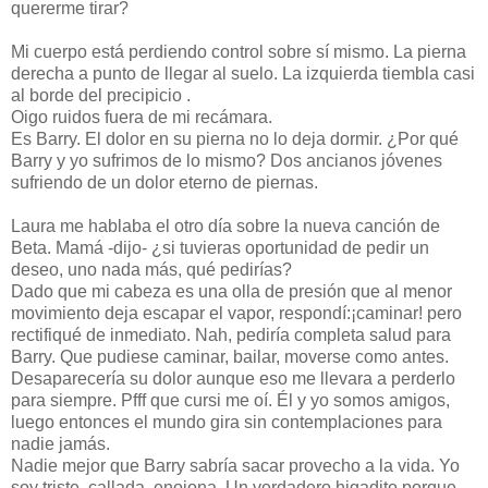
quererme tirar?
Mi cuerpo está perdiendo control sobre sí mismo. La pierna
derecha a punto de llegar al suelo. La izquierda tiembla casi
al borde del precipicio .
Oigo ruidos fuera de mi recámara.
Es Barry. El dolor en su pierna no lo deja dormir. ¿Por qué
Barry y yo sufrimos de lo mismo? Dos ancianos jóvenes
sufriendo de un dolor eterno de piernas.
Laura me hablaba el otro día sobre la nueva canción de
Beta. Mamá -dijo- ¿si tuvieras oportunidad de pedir un
deseo, uno nada más, qué pedirías?
Dado que mi cabeza es una olla de presión que al menor
movimiento deja escapar el vapor, respondí:¡caminar! pero
rectifiqué de inmediato. Nah, pediría completa salud para
Barry. Que pudiese caminar, bailar, moverse como antes.
Desaparecería su dolor aunque eso me llevara a perderlo
para siempre. Pfff que cursi me oí. Él y yo somos amigos,
luego entonces el mundo gira sin contemplaciones para
nadie jamás.
Nadie mejor que Barry sabría sacar provecho a la vida. Yo
soy triste, callada, enojona. Un verdadero higadito porque