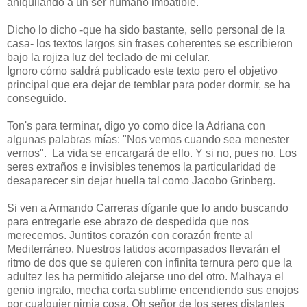
aniquilando a un ser humano imbatible.
Dicho lo dicho -que ha sido bastante, sello personal de la
casa- los textos largos sin frases coherentes se escribieron
bajo la rojiza luz del teclado de mi celular.
Ignoro cómo saldrá publicado este texto pero el objetivo
principal que era dejar de temblar para poder dormir, se ha
conseguido.
Ton's para terminar, digo yo como dice la Adriana con
algunas palabras mías: "Nos vemos cuando sea menester
vernos". La vida se encargará de ello. Y si no, pues no. Los
seres extraños e invisibles tenemos la particularidad de
desaparecer sin dejar huella tal como Jacobo Grinberg.
Si ven a Armando Carreras díganle que lo ando buscando
para entregarle ese abrazo de despedida que nos
merecemos. Juntitos corazón con corazón frente al
Mediterráneo. Nuestros latidos acompasados llevarán el
ritmo de dos que se quieren con infinita ternura pero que la
adultez les ha permitido alejarse uno del otro. Malhaya el
genio ingrato, mecha corta sublime encendiendo sus enojos
por cualquier nimia cosa. Oh señor de los seres distantes