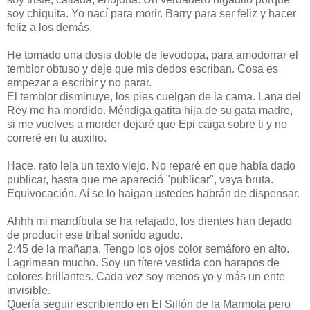
soy chiquita. Yo nací para morir. Barry para ser feliz y hacer
feliz a los demás.
He tomado una dosis doble de levodopa, para amodorrar el
temblor obtuso y deje que mis dedos escriban. Cosa es
empezar a escribir y no parar.
El temblor disminuye, los pies cuelgan de la cama. Lana del
Rey me ha mordido. Méndiga gatita hija de su gata madre,
si me vuelves a morder dejaré que Epi caiga sobre ti y no
correré en tu auxilio.
Hace. rato leía un texto viejo. No reparé en que había dado
publicar, hasta que me apareció "publicar", vaya bruta.
Equivocación. Aí se lo haigan ustedes habrán de dispensar.
Ahhh mi mandíbula se ha relajado, los dientes han dejado
de producir ese tribal sonido agudo.
2:45 de la mañana. Tengo los ojos color semáforo en alto.
Lagrimean mucho. Soy un títere vestida con harapos de
colores brillantes. Cada vez soy menos yo y más un ente
invisible.
Quería seguir escribiendo en El Sillón de la Marmota pero