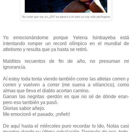
No crean que soy yo ¿Eh? se parece a mi pero yo soy más pechugona
Yo emocionándome porque Yelena Isinbayeba está
intentando romper un record olímpico en el mundial de
atletismo y resulta que ya hasta se retiró.
Malditos recuentos de fin de año, no presuman mi
ignorancia.
Aí estoy toda tonta viendo también como las atletas corren y
corren y vuelven a correr (me suena a villancico), como
almas que lleva el diablo acortan camino.
Ganan las negritas -perdón es que no sé de dónde eran-
pero eso también ya pasó.
Glorias sabor añejo.
Me emocionó el pasado, ¡mñeh!
De aquí hasta el miércoles puro recordar lo ido. Notas casi
muertas dando su última exhalación. Después de eso, todo,